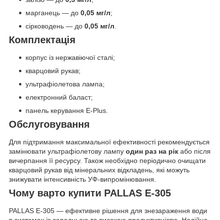
марганець — до
0,05 мг/л
;
сірководень — до
0,05 мг/л
.
Комплектація
корпус із нержавіючої сталі;
кварцовий рукав;
ультрафіолетова лампа;
електронний баласт;
панель керування E-Plus.
Обслуговування
Для підтримання максимальної ефективності рекомендується
замінювати ультрафіолетову лампу
один раз на рік
або після
вичерпання її ресурсу. Також необхідно періодично очищати
кварцовий рукав від мінеральних відкладень, які можуть
знижувати інтенсивність УФ-випромінювання.
Чому варто купити PALLAS E-305
PALLAS E-305 — ефективне рішення для знезараження води
в системах із середньою та високою продуктивністю. Надійна