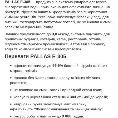
PALLAS E-305
— продуктивна система ультрафіолетового
знезараження води, призначена для ефективного знищення
бактерій, вірусів та інших мікроорганізмів без використання
хімічних реагентів. Установка забезпечує безпечну воду для
питних і господарсько-побутових потреб, не змінюючи її смак,
запах та мінеральний склад.
Завдяки продуктивності до
3,0 м³/год
система підходить для
приватних будинків, котеджів, кафе, ресторанів, готелів,
підприємств харчової промисловості, автоматів з продажу
води та комплексних систем водопідготовки.
Переваги PALLAS E-305
ефективно знищує до
99,9%
бактерій, вірусів та інших
мікроорганізмів;
працює без використання хлору та інших хімічних
реагентів;
не впливає на смак, запах і природний склад води;
корпус із нержавіючої сталі
AISI 304
стійкий до корозії;
кварцовий рукав забезпечує максимальну
ефективність УФ-випромінювання та захищає лампу;
ресурс роботи лампи — до
9 000 годин
;