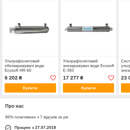
Ультрафіолетовий
Ультрафіолетовий
Сис
обеззаражувачі води
знезаражувач води Ecosoft
ульт
Ecosoft HR-60
E-360
знез
E-48
6 202
17 277
23 
₴
₴
Купити
Купити
Про нас
86% позитивних з 7 відгуків за рік
Працює з 27.07.2018