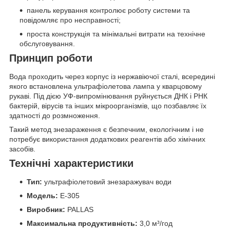
панель керування контролює роботу системи та
повідомляє про несправності;
проста конструкція та мінімальні витрати на технічне
обслуговування.
Принцип роботи
Вода проходить через корпус із нержавіючої сталі, всередині
якого встановлена ультрафіолетова лампа у кварцовому
рукаві. Під дією УФ-випромінювання руйнується ДНК і РНК
бактерій, вірусів та інших мікроорганізмів, що позбавляє їх
здатності до розмноження.
Такий метод знезараження є безпечним, екологічним і не
потребує використання додаткових реагентів або хімічних
засобів.
Технічні характеристики
Тип:
ультрафіолетовий знезаражувач води
Модель:
E-305
Виробник:
PALLAS
Максимальна продуктивність:
3,0 м³/год