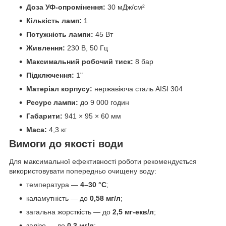
Доза УФ-опромінення:
30 мДж/см²
Кількість ламп:
1
Потужність лампи:
45 Вт
Живлення:
230 В, 50 Гц
Максимальний робочий тиск:
8 бар
Підключення:
1"
Матеріал корпусу:
нержавіюча сталь AISI 304
Ресурс лампи:
до 9 000 годин
Габарити:
941 × 95 × 60 мм
Маса:
4,3 кг
Вимоги до якості води
Для максимальної ефективності роботи рекомендується
використовувати попередньо очищену воду:
температура —
4–30 °C
;
каламутність — до
0,58 мг/л
;
загальна жорсткість — до
2,5 мг-екв/л
;
залізо — до
0,3 мг/л
;