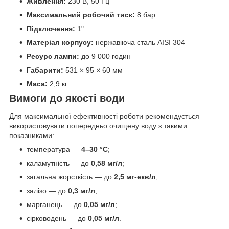
Живлення:
230 В, 50 Гц
Максимальний робочий тиск:
8 бар
Підключення:
1"
Матеріал корпусу:
нержавіюча сталь AISI 304
Ресурс лампи:
до 9 000 годин
Габарити:
531 × 95 × 60 мм
Маса:
2,9 кг
Вимоги до якості води
Для максимальної ефективності роботи рекомендується
використовувати попередньо очищену воду з такими
показниками:
температура —
4–30 °C
;
каламутність — до
0,58 мг/л
;
загальна жорсткість — до
2,5 мг-екв/л
;
залізо — до
0,3 мг/л
;
марганець — до
0,05 мг/л
;
сірководень — до
0,05 мг/л
.