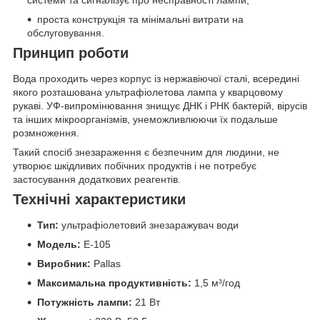
системи та сигналізує про несправності лампи;
проста конструкція та мінімальні витрати на
обслуговування.
Принцип роботи
Вода проходить через корпус із нержавіючої сталі, всередині
якого розташована ультрафіолетова лампа у кварцовому
рукаві. УФ-випромінювання знищує ДНК і РНК бактерій, вірусів
та інших мікроорганізмів, унеможливлюючи їх подальше
розмноження.
Такий спосіб знезараження є безпечним для людини, не
утворює шкідливих побічних продуктів і не потребує
застосування додаткових реагентів.
Технічні характеристики
Тип:
ультрафіолетовий знезаражувач води
Модель:
E-105
Виробник:
Pallas
Максимальна продуктивність:
1,5 м³/год
Потужність лампи:
21 Вт