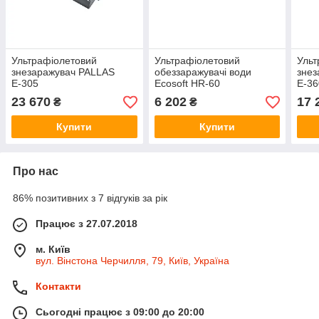
Ультрафіолетовий
Ультрафіолетовий
Ульт
знезаражувач PALLAS
обеззаражувачі води
знез
Е-305
Ecosoft HR-60
E-36
23 670
6 202
17 
₴
₴
Купити
Купити
Про нас
86% позитивних з 7 відгуків за рік
Працює з 27.07.2018
м. Київ
вул. Вінстона Черчилля, 79, Київ, Україна
Контакти
Сьогодні працює з 09:00 до 20:00