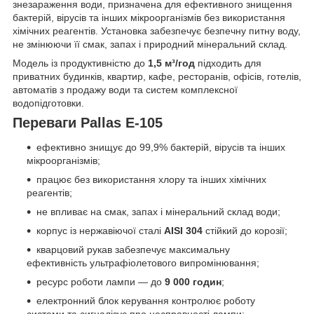
знезараження води, призначена для ефективного знищення
бактерій, вірусів та інших мікроорганізмів без використання
хімічних реагентів. Установка забезпечує безпечну питну воду,
не змінюючи її смак, запах і природний мінеральний склад.
Модель із продуктивністю до
1,5 м³/год
підходить для
приватних будинків, квартир, кафе, ресторанів, офісів, готелів,
автоматів з продажу води та систем комплексної
водопідготовки.
Переваги Pallas E-105
ефективно знищує до 99,9% бактерій, вірусів та інших
мікроорганізмів;
працює без використання хлору та інших хімічних
реагентів;
не впливає на смак, запах і мінеральний склад води;
корпус із нержавіючої сталі
AISI 304
стійкий до корозії;
кварцовий рукав забезпечує максимальну
ефективність ультрафіолетового випромінювання;
ресурс роботи лампи — до
9 000 годин
;
електронний блок керування контролює роботу