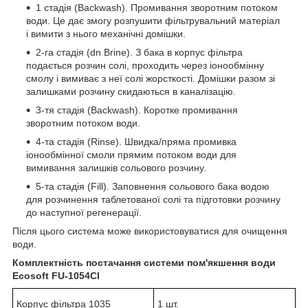
1 стадія (Backwash). Промивання зворотним потоком
води. Це дає змогу розпушити фільтрувальний матеріал
і вимити з нього механічні домішки.
2-га стадія (dn Brine). З бака в корпус фільтра
подається розчин солі, проходить через іонообмінну
смолу і вимиває з неї солі жорсткості. Домішки разом зі
залишками розчину скидаються в каналізацію.
3-тя стадія (Backwash). Коротке промивання
зворотним потоком води.
4-та стадія (Rinse). Швидка/пряма промивка
іонообмінної смоли прямим потоком води для
вимивання залишків сольового розчину.
5-та стадія (Fill). Заповнення сольового бака водою
для розчинення таблетованої солі та підготовки розчину
до наступної регенерації.
Після цього система може використовуватися для очищення
води.
Комплектність постачання системи пом'якшення води
Ecosoft FU-1054CI
Корпус фільтра 1035
1 шт.