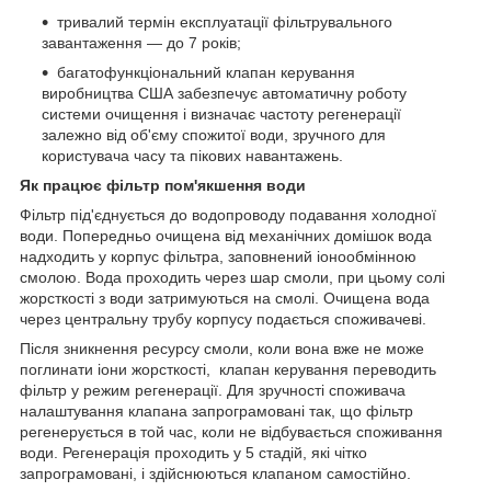
тривалий термін експлуатації фільтрувального
завантаження — до 7 років;
багатофункціональний клапан керування
виробництва США забезпечує автоматичну роботу
системи очищення і визначає частоту регенерації
залежно від об'єму спожитої води, зручного для
користувача часу та пікових навантажень.
Як працює фільтр пом'якшення води
Фільтр під'єднується до водопроводу подавання холодної
води. Попередньо очищена від механічних домішок вода
надходить у корпус фільтра, заповнений іонообмінною
смолою. Вода проходить через шар смоли, при цьому солі
жорсткості з води затримуються на смолі. Очищена вода
через центральну трубу корпусу подається споживачеві.
Після зникнення ресурсу смоли, коли вона вже не може
поглинати іони жорсткості, клапан керування переводить
фільтр у режим регенерації. Для зручності споживача
налаштування клапана запрограмовані так, що фільтр
регенерується в той час, коли не відбувається споживання
води. Регенерація проходить у 5 стадій, які чітко
запрограмовані, і здійснюються клапаном самостійно.