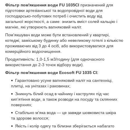
Фільтр пом'якшення води FU 1035CI
призначений для
підготовки артезіанської та водопровідної води для
господарсько-побутових потреб і очистить воду від
загальної жорсткості, а саме: знизить вміст солей кальцію і
магнію, які утворюють вапняковий наліт.
Пом'якшувач води може бути встановлений у квартирі,
котеджі, заміському будинку або невеликому готелі з кількістю
проживаючих від 3 до 4 осіб, або використовуватися для
комерційного водоочищення.
Продуктивність: 1,0-1,5 м
3
/годину (для одночасного
використання до 2-3 точок відбору води).
Фільтр пом'якшення води Ecosoft FU 1035 CI:
Гарантовано усуне вапняковий наліт на сантехніці,
плитці, на унітазах і раковинах;
Зникнуть білий осад в чайнику і каструлях під час
кип'ятіння води, а також розводи на посуду та склянних
поверхнях;
Стабільно м'яка вода — це завжди шовковиста шкіра
та здорове волосся;
Якість і колір одягу та білизни зберігається набагато