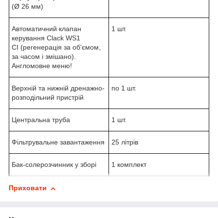
(Ø 26 мм)
Автоматичний клапан
1 шт.
керування Clack WS1
СI (регенерація за об'ємом,
за часом і змішано).
Англомовне меню!
Верхній та нижній дренажно-
по 1 шт.
розподільний пристрій
Центральна труба
1 шт.
Фільтрувальне завантаження
25 літрів
Бак-солерозчинник у зборі
1 комплект
Приховати