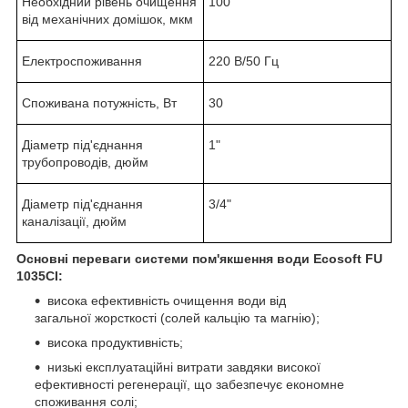
Необхідний рівень очищення
100
від механічних домішок, мкм
Електроспоживання
220 В/50 Гц
Споживана потужність, Вт
30
Діаметр під'єднання
1"
трубопроводів, дюйм
Діаметр під'єднання
3/4"
каналізації, дюйм
Основні переваги системи пом'якшення води Ecosoft FU
1035CI:
висока ефективність очищення води від
загальної жорсткості (солей кальцію та магнію);
висока продуктивність;
низькі експлуатаційні витрати завдяки високої
ефективності регенерації, що забезпечує економне
споживання солі;