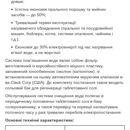
довше;
Істотна економія прального порошку та мийних
засобів — до 50%;
Триваліший термін експлуатації
нагріваючого обладнання (пральної та посудомийної
машин, бойлера, котла, системи опалення, чайника і
т.д.);
Економія до 30% електроенергії під час нагрівання
м'якої води, а не жорсткої.
Система пом'якшення води являє собою фільтр,
виготовлений із корозійностійкого міцного пластику,
заповнений іонообмінною смолою (катіонітом), зі
встановленим на ньому автоматичним керуючим клапаном в-
ва Clack Corp (США). До комплекту постачання також входить
сольовий бак для регенерації таблетованої солі.
Обслуговування системи очищення води полягає в
періодичному поповненні таблетованої солі в баку
солерозчиннику, а також перевірці та корекції налаштувань
поточного часу у разі тривалих перебоїв електропостачання.
Основні технічні характеристики: