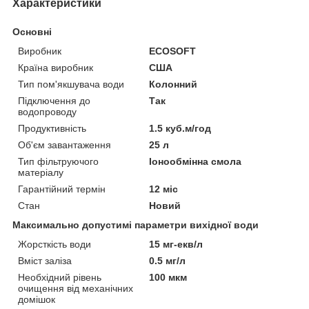
Характеристики
Основні
Виробник
ECOSOFT
Країна виробник
США
Тип пом'якшувача води
Колонний
Підключення до
Так
водопроводу
Продуктивність
1.5 куб.м/год
Об'єм завантаження
25 л
Тип фільтруючого
Іонообмінна смола
матеріалу
Гарантійний термін
12 міс
Стан
Новий
Максимально допустимі параметри вихідної води
Жорсткість води
15 мг-екв/л
Вміст заліза
0.5 мг/л
Необхідний рівень
100 мкм
очищення від механічних
домішок