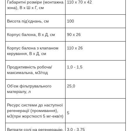
Габаритні розміри (монтажна
110 х 70 х 42
зона), В х Ш х Г, см
Висота під'єднань, см
100
Корпус балона, В х Д, см
90 х 26
Корпус балона з клапаном
110 х 26
керування, В х Д, см
Продуктивність робоча/
1,0 - 1,5
максимальна, м
3
/год
Об'єм фільтрувального
25,0
матеріалу, л
Ресурс системи до наступної
регенерації (промивання),
5
м
3
(при жорсткості 5 мг-екв/л)
Витрати солі на регенерацію,
3,0 - 3,75