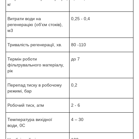
кг
Витрати води на
0,25 - 0,4
регенерацію (об'єм стоків),
м
3
Тривалість регенерації, хв.
80 -110
Термін роботи
до 7
фільтрувального матеріалу,
рік
Перепад тиску в робочому
0,2
режимі, бар
Робочий тиск, атм
2 - 6
Температура вихідної
4 – 30
води,
0
С