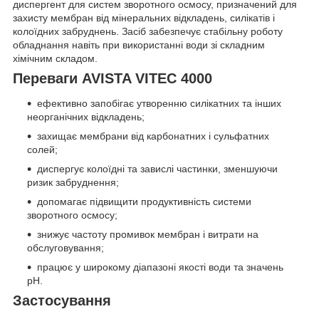
диспергент для систем зворотного осмосу, призначений для
захисту мембран від мінеральних відкладень, силікатів і
колоїдних забруднень. Засіб забезпечує стабільну роботу
обладнання навіть при використанні води зі складним
хімічним складом.
Переваги AVISTA VITEC 4000
ефективно запобігає утворенню силікатних та інших
неорганічних відкладень;
захищає мембрани від карбонатних і сульфатних
солей;
диспергує колоїдні та завислі частинки, зменшуючи
ризик забруднення;
допомагає підвищити продуктивність системи
зворотного осмосу;
знижує частоту промивок мембран і витрати на
обслуговування;
працює у широкому діапазоні якості води та значень
pH.
Застосування