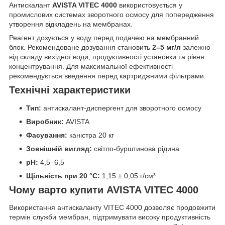
Антискалант
AVISTA VITEC 4000
використовується у
промислових системах зворотного осмосу для попередження
утворення відкладень на мембранах.
Реагент дозується у воду перед подачею на мембранний
блок. Рекомендоване дозування становить
2–5 мг/л
залежно
від складу вихідної води, продуктивності установки та рівня
концентрування. Для максимальної ефективності
рекомендується введення перед картриджними фільтрами.
Технічні характеристики
Тип:
антискалант-диспергент для зворотного осмосу
Виробник:
AVISTA
Фасування:
каністра 20 кг
Зовнішній вигляд:
світло-бурштинова рідина
pH:
4,5–6,5
Щільність при 20 °C:
1,15 ± 0,05 г/см³
Чому варто купити AVISTA VITEC 4000
Використання антискаланту VITEC 4000 дозволяє продовжити
термін служби мембран, підтримувати високу продуктивність