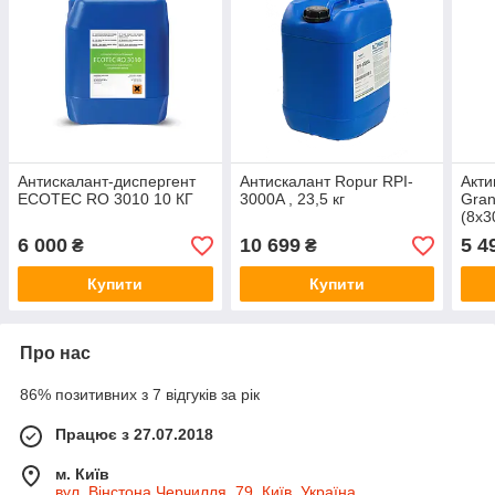
Антискалант-диспергент
Антискалант Ropur RPI-
Акти
ECOTEC RO 3010 10 КГ
3000A , 23,5 кг
Gra
(8х3
6 000
10 699
5 4
₴
₴
Купити
Купити
Про нас
86% позитивних з 7 відгуків за рік
Працює з 27.07.2018
м. Київ
вул. Вінстона Черчилля, 79, Київ, Україна