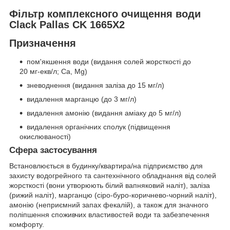
Фільтр комплексного очищення води
Clack Pallas CK 1665X2
Призначення
пом'якшення води (видання солей жорсткості до
20 мг-екв/л; Ca, Mg)
зневоднення (видання заліза до 15 мг/л)
видалення марганцю (до 3 мг/л)
видалення амонію (видання аміаку до 5 мг/л)
видалення органічних сполук (підвищення
окислюваності)
Сфера застосування
Встановлюється в будинку/квартира/на підприємство для
захисту водогрейного та сантехнічного обладнання від солей
жорсткості (вони утворюють білий вапняковий наліт), заліза
(рижий наліт), марганцю (сіро-буро-коричнево-чорний наліт),
амонію (неприємний запах фекалій), а також для значного
поліпшення споживчих властивостей води та забезпечення
комфорту.