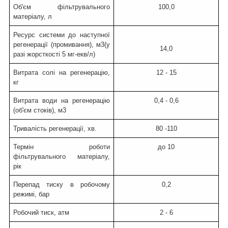
Об'єм фільтрувального
100,0
матеріалу, л
Ресурс системи до наступної
регенерації (промивання), м
3
(у
14,0
разі жорсткості 5 мг-екв/л)
Витрата солі на регенерацію,
12 - 15
кг
Витрата води на регенерацію
0,4 - 0,6
(об'єм стоків), м
3
Тривалість регенерації, хв.
80 -110
Термін роботи
до 10
фільтрувального матеріалу,
рік
Перепад тиску в робочому
0,2
режимі, бар
Робочий тиск, атм
2 - 6