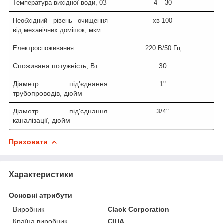
Температура вихідної води,
0
З
4 – 30
Необхідний рівень очищення
хв 100
від механічних домішок, мкм
Електроспоживання
220 В/50 Гц
Споживана потужність, Вт
30
Діаметр під'єднання
1"
трубопроводів, дюйм
Діаметр під'єднання
3/4"
каналізації, дюйм
Приховати
Характеристики
Основні атрибути
Виробник
Clack Corporation
Країна виробник
США