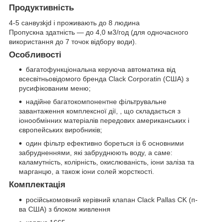
Продуктивність
4-5 санвузkjd і проживають до 8 людина
Пропускна здатність — до 4,0 м3/год (для одночасного
використання до 7 точок відбору води).
Особливості
багатофункціональна керуюча автоматика від
всесвітньовідомого бренда Clack Corporatin (США) з
русифікованим меню;
надійне багатокомпонентне фільтрувальне
завантаження комплексної дії, , що складається з
іонообмінних матеріалів передових американських і
європейських виробників;
один фільтр ефективно бореться із 6 основними
забрудненнями, які забруднюють воду, а саме:
каламутність, колірність, окислюваність, іони заліза та
марганцю, а також іони солей жорсткості.
Комплектація
російськомовний керівний клапан Clack Pallas CK (п-
ва США) з блоком живлення