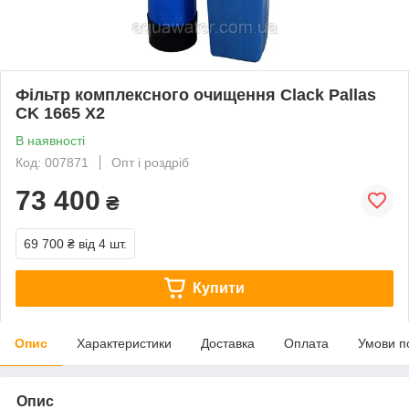
Фільтр комплексного очищення Clack Pallas
CK 1665 X2
В наявності
Код: 007871
Опт і роздріб
73 400
₴
69 700 ₴
від 4 шт.
Купити
Опис
Характеристики
Доставка
Оплата
Умови п
Опис