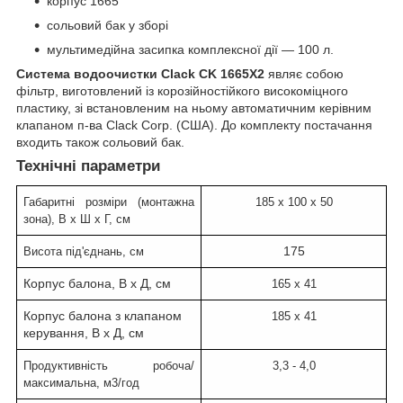
корпус 1665
сольовий бак у зборі
мультимедійна засипка комплексної дії — 100 л.
Система водоочистки Clack CK 1665X2
являє собою
фільтр, виготовлений із корозійностійкого високоміцного
пластику, зі встановленим на ньому автоматичним керівним
клапаном п-ва Clack Corp. (США). До комплекту постачання
входить також сольовий бак.
Технічні параметри
Габаритні розміри (монтажна
185 х 100 х 50
зона), В х Ш х Г, см
175
Висота під'єднань, см
Корпус балона, В х Д
, см
165 х 41
Корпус балона з клапаном
185 х 41
керування, В х Д, см
Продуктивність робоча/
3,3 - 4,0
максимальна, м
3
/год