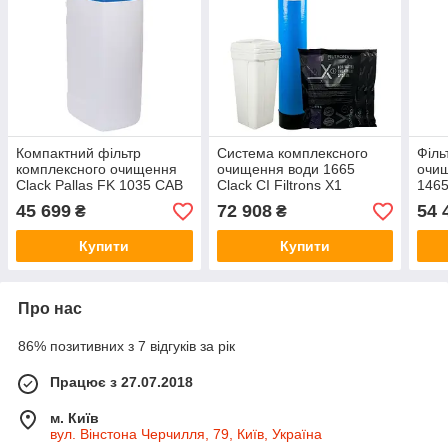
Компактний фільтр
Система комплексного
Філь
комплексного очищення
очищення води 1665
очищ
Clack Pallas FK 1035 CAB
Clack CI Filtrons X1
1465
CK
45 699
72 908
54 
₴
₴
Купити
Купити
Про нас
86% позитивних з 7 відгуків за рік
Працює з 27.07.2018
м. Київ
вул. Вінстона Черчилля, 79, Київ, Україна