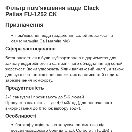
Фільтр пом'якшення води Clack
Pallas FU-1252 CK
Призначення
пом'якшення води (видалення солей жорсткості, а
саме: кальцію Ca і магнію Mg)
Сфера застосування
Встановлюється в будинку/квартира/на підприємство для
захисту водогрійного та сантехнічного обладнання від солей
жорсткості (вони утворюють білий вапняковий наліт), а також
для суттєвого поліпшення споживчих властивостей води та
забезпечення комфорту.
Продуктивність
2-3 санвузли і проживають до 5-6 людей
Пропускна здатність — до 4,0 м3/год (для одночасного
використання до 8 точок відбору води).
Особливості
багатофункціональна керуюча автоматика від
всесвітньовідомого бренда Clack Corporatin (США) з