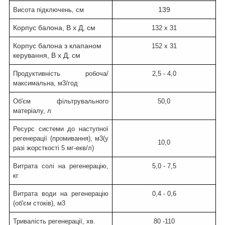
139
Висота підключень, см
Корпус балона, В х Д
, см
132 х 31
Корпус балона з клапаном
152 х 31
керування, В х Д, см
Продуктивність робоча/
2,5 - 4,0
максимальна, м
3
/год
Об'єм фільтрувального
50,0
матеріалу, л
Ресурс системи до наступної
регенерації (промивання), м
3
(у
10,0
разі жорсткості 5 мг-екв/л)
Витрата солі на регенерацію,
5,0 - 7,5
кг
Витрата води на регенерацію
0,4 - 0,6
(об'єм стоків), м
3
Тривалість регенерації, хв.
80 -110