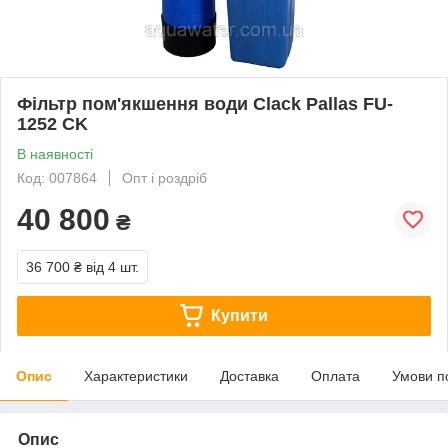
Фільтр пом'якшення води Clack Pallas FU-
1252 CK
В наявності
Код: 007864
Опт і роздріб
40 800
₴
36 700 ₴
від 4 шт.
Купити
Опис
Характеристики
Доставка
Оплата
Умови п
Опис