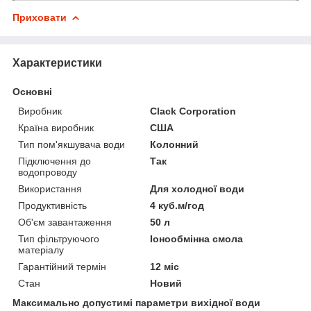
Приховати
Характеристики
Основні
Виробник
Clack Corporation
Країна виробник
США
Тип пом'якшувача води
Колонний
Підключення до
Так
водопроводу
Використання
Для холодної води
Продуктивність
4 куб.м/год
Об'єм завантаження
50 л
Тип фільтруючого
Іонообмінна смола
матеріалу
Гарантійний термін
12 міс
Стан
Новий
Максимально допустимі параметри вихідної води