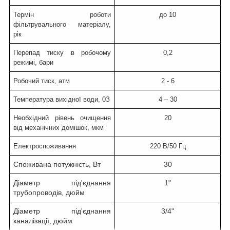
Термін роботи
до 10
фільтрувального матеріалу,
рік
Перепад тиску в робочому
0,2
режимі, бари
Робочий тиск, атм
2 - 6
Температура вихідної води,
0
З
4 – 30
Необхідний рівень очищення
20
від механічних домішок, мкм
Електроспоживання
220 В/50 Гц
Споживана потужність, Вт
30
Діаметр під'єднання
1"
трубопроводів, дюйм
Діаметр під'єднання
3/4"
каналізації, дюйм