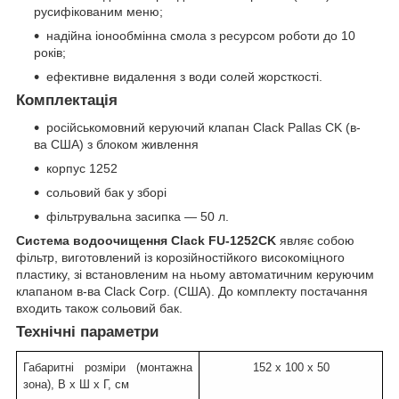
русифікованим меню;
надійна іонообмінна смола з ресурсом роботи до 10
років;
ефективне видалення з води солей жорсткості.
Комплектація
російськомовний керуючий клапан Clack Pallas CK (в-
ва США) з блоком живлення
корпус 1252
сольовий бак у зборі
фільтрувальна засипка — 50 л.
Система водоочищення Clack FU-1252CK
являє собою
фільтр, виготовлений із корозійностійкого високоміцного
пластику, зі встановленим на ньому автоматичним керуючим
клапаном в-ва Clack Corp. (США). До комплекту постачання
входить також сольовий бак.
Технічні параметри
Габаритні розміри (монтажна
152 х 100 х 50
зона), В х Ш х Г, см