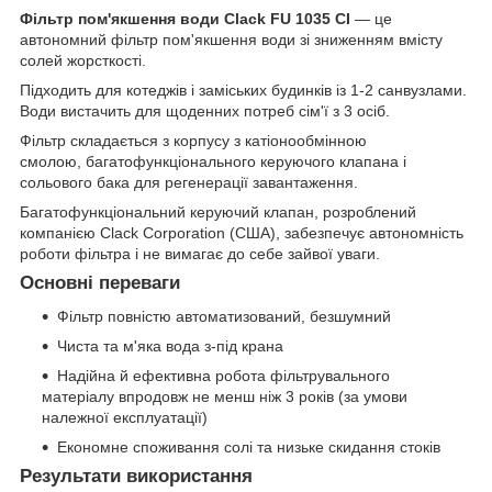
Фільтр пом'якшення води Clack FU 1035 CI
— це
автономний фільтр пом'якшення води зі зниженням вмісту
солей жорсткості.
Підходить для котеджів і заміських будинків із 1-2 санвузлами.
Води вистачить для щоденних потреб сім'ї з 3 осіб.
Фільтр складається з корпусу з катіонообмінною
смолою, багатофункціонального керуючого клапана і
сольового бака для регенерації завантаження.
Багатофункціональний керуючий клапан, розроблений
компанією Clack Corporation (США), забезпечує автономність
роботи фільтра і не вимагає до себе зайвої уваги.
Основні переваги
Фільтр повністю автоматизований, безшумний
Чиста та м'яка вода з-під крана
Надійна й ефективна робота фільтрувального
матеріалу впродовж не менш ніж 3 років (за умови
належної експлуатації)
Економне споживання солі та низьке скидання стоків
Результати використання