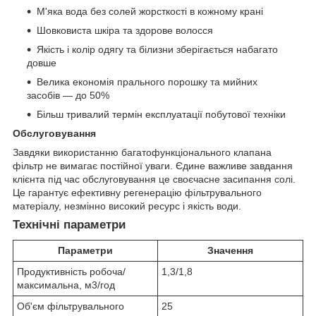
М'яка вода без солей жорсткості в кожному крані
Шовковиста шкіра та здорове волосся
Якість і колір одягу та білизни зберігається набагато
довше
Велика економія прального порошку та мийних
засобів — до 50%
Більш тривалий термін експлуатації побутової техніки
Обслуговування
Завдяки використанню багатофункціонального клапана
фільтр не вимагає постійної уваги. Єдине важливе завдання
клієнта під час обслуговування це своєчасне засипання солі.
Це гарантує ефективну регенерацію фільтрувального
матеріалу, незмінно високий ресурс і якість води.
Технічні параметри
Параметри
Значення
Продуктивність робоча/
1,3/1,8
максимальна, м
3
/год
Об'єм фільтрувального
25