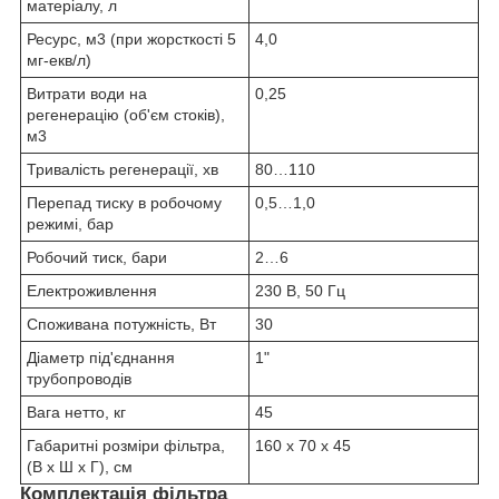
матеріалу, л
Ресурс, м
3
(при жорсткості 5
4,0
мг-екв/л)
Витрати води на
0,25
регенерацію (об'єм стоків),
м
3
Тривалість регенерації, хв
80…110
Перепад тиску в робочому
0,5…1,0
режимі, бар
Робочий тиск, бари
2…6
Електроживлення
230 В, 50 Гц
Споживана потужність, Вт
30
Діаметр під'єднання
1"
трубопроводів
Вага нетто, кг
45
Габаритні розміри фільтра,
160 х 70 х 45
(В х Ш х Г), см
Комплектація фільтра