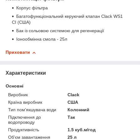
Корпус фільтра
Багатофункціональний керуючий клапан Clack WS1
CI (США)
Бак із сольовою системою для регенерації
Іонообмінна смола - 25л
Приховати
Характеристики
Основні
Виробник
Clack
Країна виробник
США
Тип пом'якшувача води
Колонний
Підключення до
Так
водопроводу
Продуктивність
1.5 куб.м/год
Об'єм завантаження
25 л