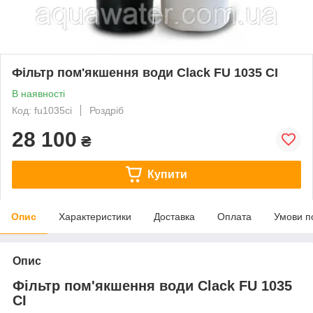
Фільтр пом'якшення води Clack FU 1035 CI
В наявності
Код: fu1035ci
Роздріб
28 100
₴
Купити
Опис
Характеристики
Доставка
Оплата
Умови п
Опис
Фільтр пом'якшення води Clack FU 1035
CI